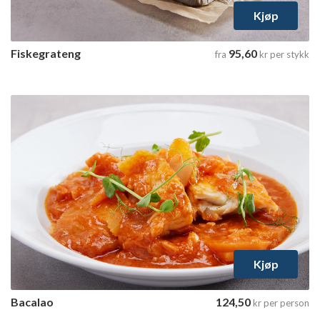
Kjøp
Fiskegrateng
95,60
fra
kr
per stykk
Bacalao
1 tilgjengelig variant
Velg varianter
Kjøp
Bacalao
124,50
kr
per person