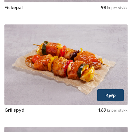
Fiskepai
98
kr
per stykk
Kjøp
Grillspyd
169
kr
per stykk