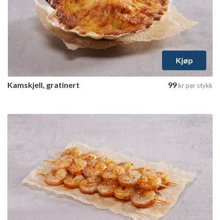
Kjøp
Kamskjell, gratinert
99
kr
per stykk