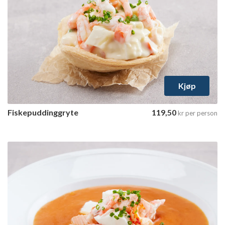
Fiskepuddinggryte
1 tilgjengelig variant
Velg varianter
Kjøp
Fiskepuddinggryte
119,50
kr
per person
Fiskesuppe, rød
1 tilgjengelig variant