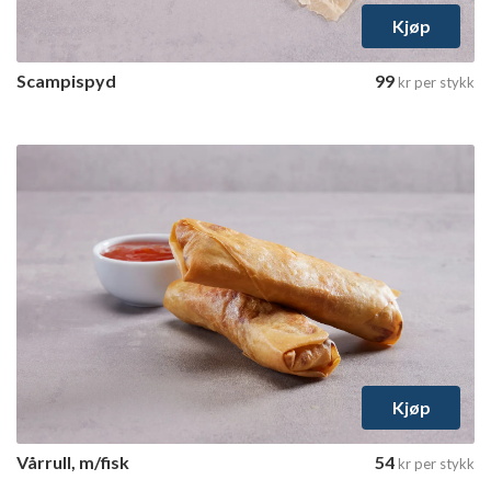
Kjøp
Scampispyd
99
kr
per stykk
Kjøp
Vårrull, m/fisk
54
kr
per stykk