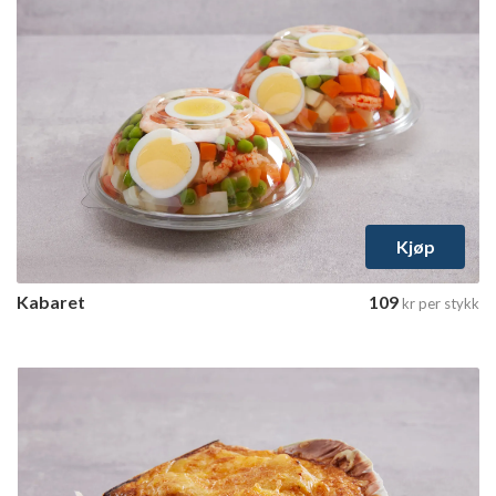
Kjøp
Kabaret
109
kr
per stykk