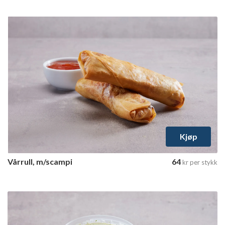
Kjøp
Vårrull, m/scampi
64
kr
per stykk