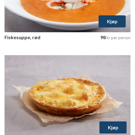
Velg varianter
Kjøp
Fiskesuppe, rød
98
kr
per person
Kjøp