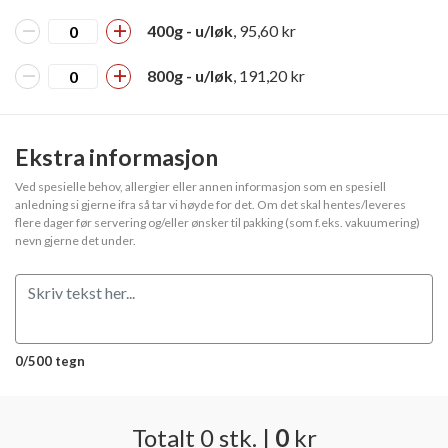
400g - u/løk
, 95,60 kr
800g - u/løk
, 191,20 kr
Ekstra informasjon
Ved spesielle behov, allergier eller annen informasjon som en spesiell
anledning si gjerne ifra så tar vi høyde for det. Om det skal hentes/leveres
flere dager før servering og/eller ønsker til pakking (som f.eks. vakuumering)
nevn gjerne det under.
0/500 tegn
Totalt
0
stk.
|
0
kr