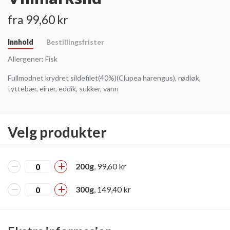
fra 99,60 kr
Innhold
Bestillingsfrister
Allergener
: Fisk
Fullmodnet krydret sildefilet(40%)(Clupea harengus), rødløk,
tyttebær, einer, eddik, sukker, vann
Velg produkter
200g
, 99,60 kr
300g
, 149,40 kr