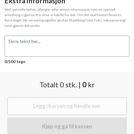
Ekstra informasjon
Ved spesielle behov, allergier eller annen informasjon som en spesiell
anledning si gjerne ifra så tar vi høyde for det. Om det skal hentes/leveres
flere dager før servering og/eller ønsker til pakking (som f.eks. vakuumering)
nevn gjerne det under.
0/500 tegn
Totalt
0
stk.
|
0
kr
Legg i kurven og handle mer
Kjøp og gå til kassen