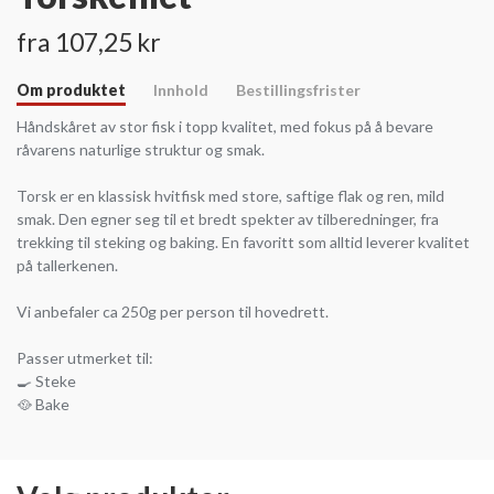
fra 107,25 kr
Om produktet
Innhold
Bestillingsfrister
Håndskåret av stor fisk i topp kvalitet, med fokus på å bevare
råvarens naturlige struktur og smak.
Torsk er en klassisk hvitfisk med store, saftige flak og ren, mild
smak. Den egner seg til et bredt spekter av tilberedninger, fra
trekking til steking og baking. En favoritt som alltid leverer kvalitet
på tallerkenen.
Vi anbefaler ca 250g per person til hovedrett.
Passer utmerket til:
🍳 Steke
🥘 Bake