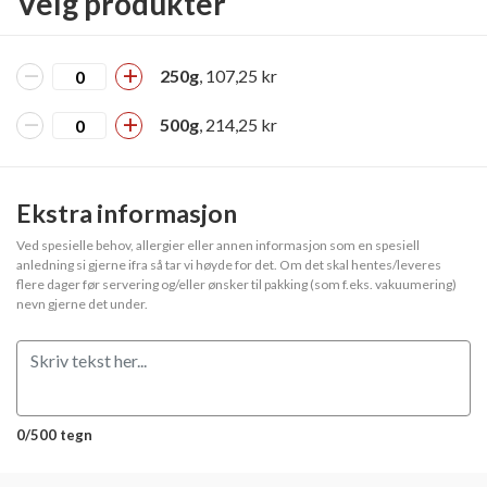
Velg produkter
250g
, 107,25 kr
500g
, 214,25 kr
Ekstra informasjon
Ved spesielle behov, allergier eller annen informasjon som en spesiell
anledning si gjerne ifra så tar vi høyde for det. Om det skal hentes/leveres
flere dager før servering og/eller ønsker til pakking (som f.eks. vakuumering)
nevn gjerne det under.
0/500 tegn