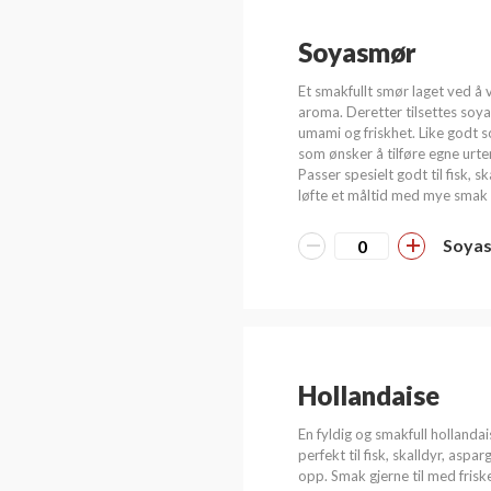
Soyasmør
Et smakfullt smør laget ved å v
aroma. Deretter tilsettes soya,
umami og friskhet. Like godt 
som ønsker å tilføre egne urte
Passer spesielt godt til fisk, 
løfte et måltid med mye smak 
Soya
Hollandaise
En fyldig og smakfull holland
perfekt til fisk, skalldyr, asp
opp. Smak gjerne til med friske