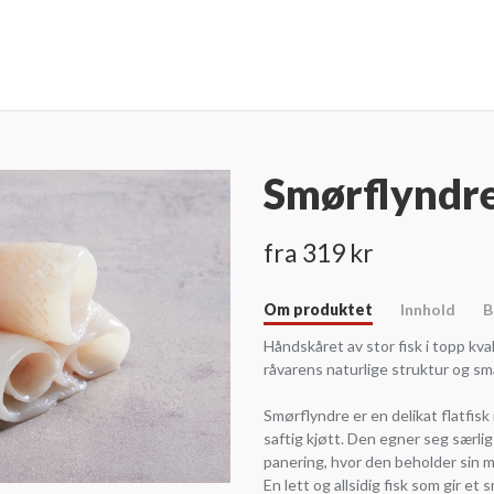
Smørflyndre
fra 319 kr
Om produktet
Innhold
B
Håndskåret av stor fisk i topp kva
råvarens naturlige struktur og sm
Smørflyndre er en delikat flatfisk
saftig kjøtt. Den egner seg særlig
panering, hvor den beholder sin m
En lett og allsidig fisk som gir et