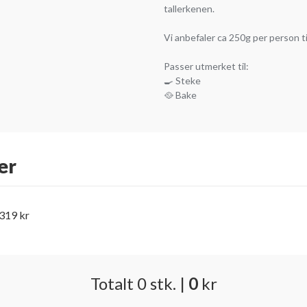
tallerkenen.
Vi anbefaler ca 250g per person t
Passer utmerket til:
🍳 Steke
🥘 Bake
er
 319 kr
Totalt
0
stk.
|
0
kr