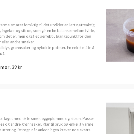
arme smøret forsiktig til det utvikler en lett nøtteaktig
 ingefær og sitron, som gir en fin balanse mellom fylde,
som det er, men også et perfekt utgangspunkt for deg
r eller andre smaker.
skalldyr, grønnsaker og nykokte poteter. En enkel måte å
på.
smør
, 39 kr
aise laget med ekte smør, eggeplomme og sitron. Passer
arges og andre grønnsaker. Klar til bruk og enkel å varme
 urter og litt rogn når anledningen krever noe ekstra.