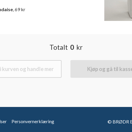
ndaise
, 69 kr
Totalt
0
kr
i kurven og handle mer
Kjøp og gå til kass
lser
Personvernerklæring
© BRØDR BE