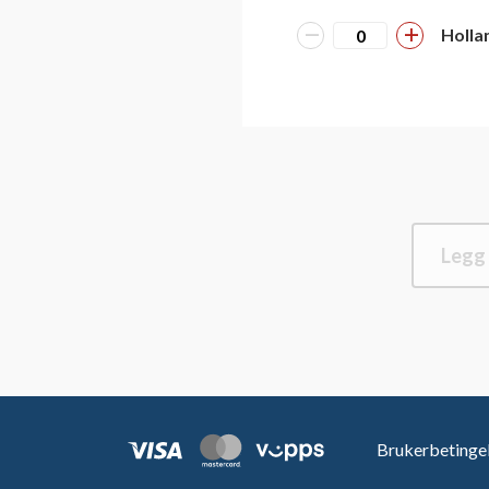
Holla
Legg 
Brukerbetinge