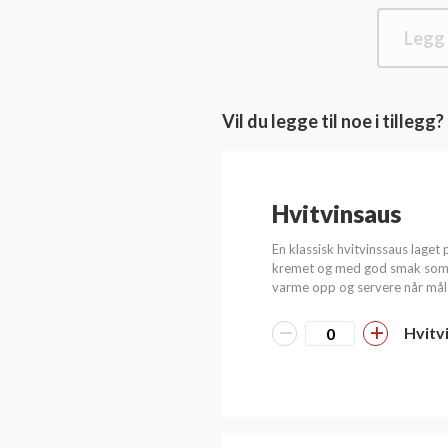
Legg 
Vil du legge til noe i tillegg?
Hvitvinsaus
En klassisk hvitvinssaus laget p
kremet og med god smak som pa
varme opp og servere når målti
Hvitv