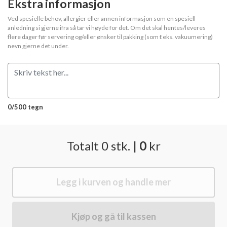
Ekstra informasjon
Ved spesielle behov, allergier eller annen informasjon som en spesiell
anledning si gjerne ifra så tar vi høyde for det. Om det skal hentes/leveres
flere dager før servering og/eller ønsker til pakking (som f.eks. vakuumering)
nevn gjerne det under.
0/500 tegn
Totalt
0
stk.
|
0
kr
Legg i kurven og handle mer
Kjøp og gå til kassen