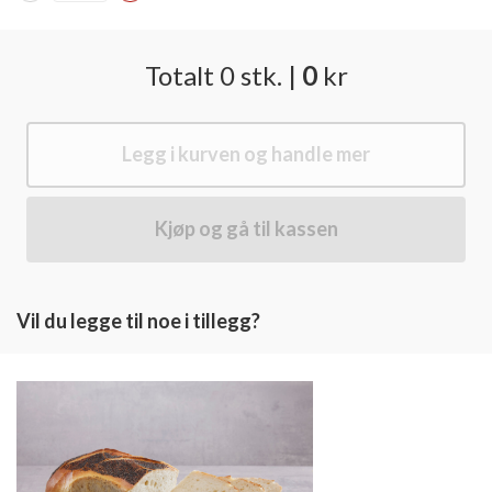
Totalt
0
stk.
|
0
kr
Legg i kurven og handle mer
Kjøp og gå til kassen
Vil du legge til noe i tillegg?