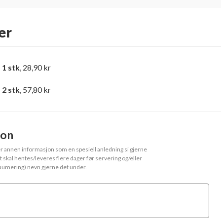
er
 1 stk
, 28,90 kr
 2 stk
, 57,80 kr
jon
ler annen informasjon som en spesiell anledning si gjerne
et skal hentes/leveres flere dager før servering og/eller
kuumering) nevn gjerne det under.