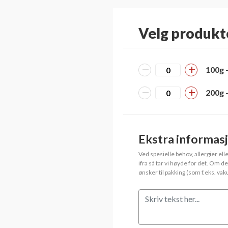
Velg produkt
100g -
200g -
Ekstra informas
Ved spesielle behov, allergier el
ifra så tar vi høyde for det. Om d
ønsker til pakking (som f.eks. va