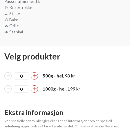
Passer utmerket til:
🍲 Koke/trekke
🍳 Steke
🥘 Bake
🔥 Grille
🍣 Sashimi
Velg produkter
500g - hel
, 98 kr
1000g - hel
, 199 kr
Ekstra informasjon
Ved spesielle behov, allergier eller annen informasjon som en spesiell
anledning si gjerne ifra så tar vi høyde for det. Om det skal hentes/leveres