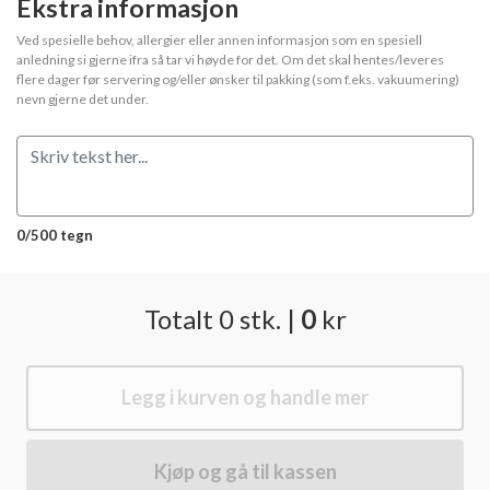
Ekstra informasjon
Ved spesielle behov, allergier eller annen informasjon som en spesiell
anledning si gjerne ifra så tar vi høyde for det. Om det skal hentes/leveres
flere dager før servering og/eller ønsker til pakking (som f.eks. vakuumering)
nevn gjerne det under.
0/500 tegn
Totalt
0
stk.
|
0
kr
Legg i kurven og handle mer
Kjøp og gå til kassen