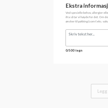
Ekstra informas
Ved spesielle behov, allergier el
ifra så tar vi høyde for det. Om d
ønsker til pakking (som f.eks. va
0/500 tegn
Legg 