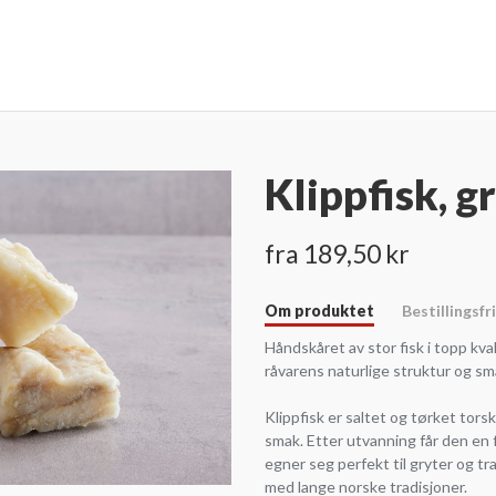
Klippfisk, g
fra 189,50 kr
Om produktet
Bestillingsfr
Håndskåret av stor fisk i topp kva
råvarens naturlige struktur og sm
Klippfisk er saltet og tørket tors
smak. Etter utvanning får den en 
egner seg perfekt til gryter og tr
med lange norske tradisjoner.