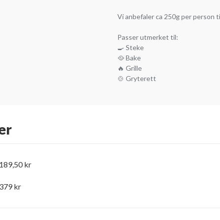
Vi anbefaler ca 250g per person t
Passer utmerket til:
🍳 Steke
🥘 Bake
🔥 Grille
🍲 Gryterett
er
 189,50 kr
 379 kr