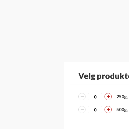
Velg produkt
250g
,
500g
,