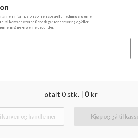
jon
ler annen informasjon som en spesiell anledning si gjerne
et skal hentes/leveres flere dager før servering og/eller
kuumering) nevn gjerne det under.
Totalt
0
stk.
|
0
kr
i kurven og handle mer
Kjøp og gå til kass