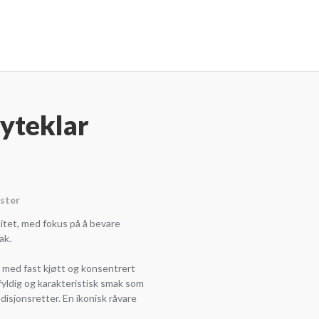
ryteklar
ister
litet, med fokus på å bevare
ak.
k med fast kjøtt og konsentrert
fyldig og karakteristisk smak som
adisjonsretter. En ikonisk råvare