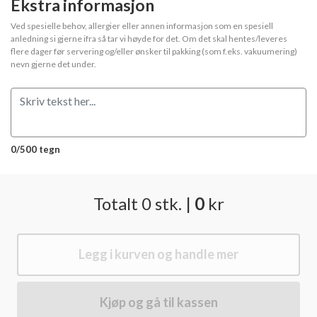
Ekstra informasjon
Ved spesielle behov, allergier eller annen informasjon som en spesiell
anledning si gjerne ifra så tar vi høyde for det. Om det skal hentes/leveres
flere dager før servering og/eller ønsker til pakking (som f.eks. vakuumering)
nevn gjerne det under.
0/500 tegn
Totalt
0
stk.
|
0
kr
Legg i kurven og handle mer
Kjøp og gå til kassen