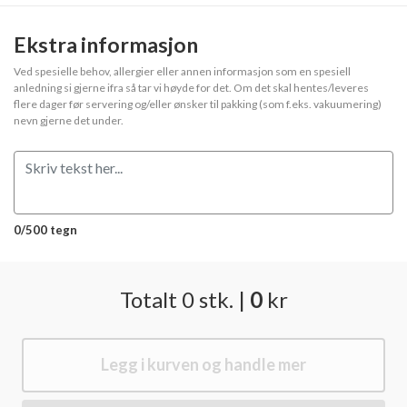
Ekstra informasjon
Ved spesielle behov, allergier eller annen informasjon som en spesiell
anledning si gjerne ifra så tar vi høyde for det. Om det skal hentes/leveres
flere dager før servering og/eller ønsker til pakking (som f.eks. vakuumering)
nevn gjerne det under.
0/500 tegn
Totalt
0
stk.
|
0
kr
Legg i kurven og handle mer